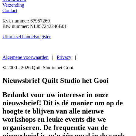
Verzending
Contact
Kvk nummer: 67957269
Btw nummer:
NL857242246B01
Uittreksel handelsregister
Een
nieuwe website
van De Gouden Gaai
Algemene voorwaarden
|
Privacy
|
© 2000 - 2026 Quilt Studio het Gooi
Nieuwsbrief Quilt Studio het Gooi
Bedankt voor uw interesse in onze
nieuwsbrief! Dit is dé manier om op de
hoogte te blijven van alle nieuwe
workshops en leuke events die we
organiseren. De frequentie van de
nieuwsbrief is zo'n één maal in de week