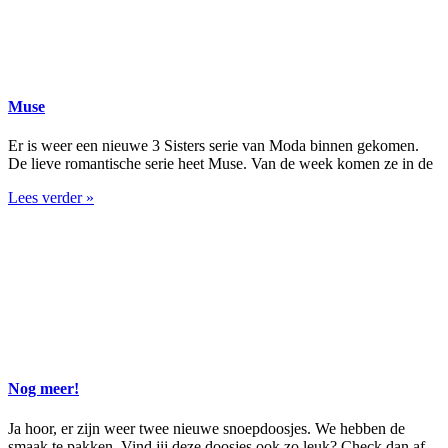
Muse
Er is weer een nieuwe 3 Sisters serie van Moda binnen gekomen.
De lieve romantische serie heet Muse. Van de week komen ze in de
Lees verder »
Nog meer!
Ja hoor, er zijn weer twee nieuwe snoepdoosjes. We hebben de
smaak te pakken. Vind jij deze doosjes ook zo leuk? Check dan af