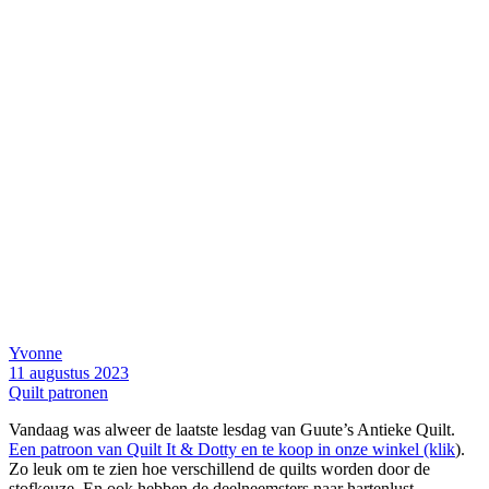
Yvonne
11 augustus 2023
Quilt patronen
Vandaag was alweer de laatste lesdag van Guute’s Antieke Quilt.
Een patroon van Quilt It & Dotty en te koop in onze winkel (klik
).
Zo leuk om te zien hoe verschillend de quilts worden door de
stofkeuze. En ook hebben de deelneemsters naar hartenlust