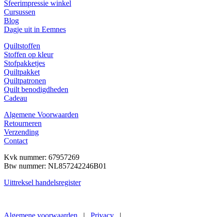
Sfeerimpressie winkel
Cursussen
Blog
Dagje uit in Eemnes
Quiltstoffen
Stoffen op kleur
Stofpakketjes
Quiltpakket
Quiltpatronen
Quilt benodigdheden
Cadeau
Algemene Voorwaarden
Retourneren
Verzending
Contact
Kvk nummer: 67957269
Btw nummer:
NL857242246B01
Uittreksel handelsregister
Een
nieuwe website
van De Gouden Gaai
Algemene voorwaarden
|
Privacy
|